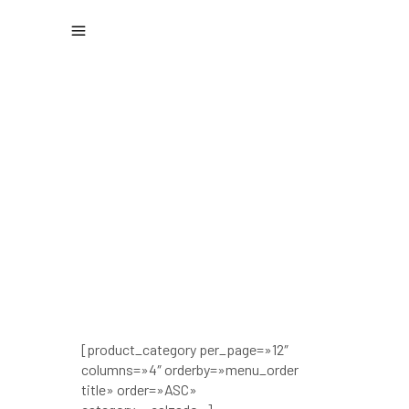
CALZADO
[product_category per_page=»12″
columns=»4″ orderby=»menu_order
title» order=»ASC»