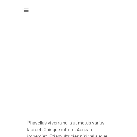
Ink Art
Phasellus viverra nulla ut metus varius
laoreet. Quisque rutrum. Aenean
imperdiet. Etiam ultricies nisi vel augue.